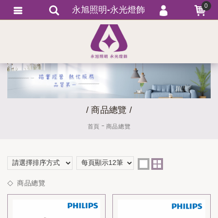
0
永旭照明-永光燈飾
會員登入
繁體中文
會員註冊
忘記密碼
訂單查詢
追蹤清單
/ 商品總覽 /
匯款通知
首頁
商品總覽
商品總覽