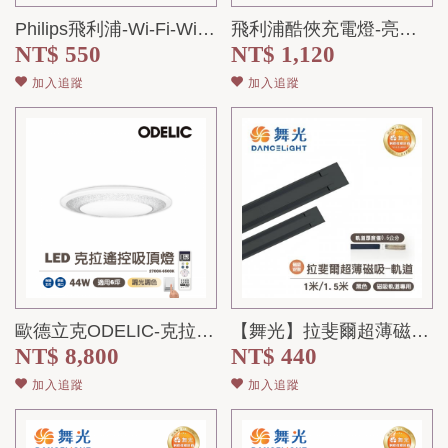
Philips飛利浦-Wi-Fi-WiZ-8W-LED全彩燈泡
飛利浦酷俠充電燈-亮度色溫可調
NT$ 550
NT$ 1,120
加入追蹤
加入追蹤
歐德立克ODELIC-克拉-LED-調光調色44W吸頂燈-110V 適用-客廳-...
【舞光】拉斐爾超薄磁吸專用軌道 (1米/1.5米)
NT$ 8,800
NT$ 440
加入追蹤
加入追蹤