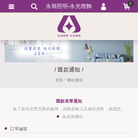
0
永旭照明-永光燈飾
會員登入
繁體中文
會員註冊
忘記密碼
訂單查詢
追蹤清單
/ 匯款通知 /
匯款通知
首頁
匯款通知
匯款表單通知
為了提供您更完善的服務，請務必輸入正確的資料，謝謝您。
為必填欄位
訂單編號