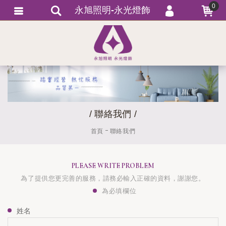
0
永旭照明-永光燈飾
會員登入
繁體中文
會員註冊
忘記密碼
訂單查詢
追蹤清單
/ 聯絡我們 /
匯款通知
首頁
聯絡我們
PLEASE WRITE PROBLEM
為了提供您更完善的服務，請務必輸入正確的資料，謝謝您。
為必填欄位
姓名