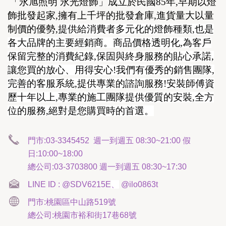
「永旭照明 永光燈飾」成立於民國85年,早期以燈
飾批發起家,擁有上千坪的批發倉庫,進貨量大以量
制價的優勢,
提供給消費者多元化的燈飾種類,也是
各大品牌的主要經銷商。商品價格透明化,為客戶
保留完整的消費紀錄,保固與終身服務的貼心承諾,
讓您買的放心、用得安心!我們有優秀的銷售團隊,
完善的客服系統,提供專業的諮詢服務!安裝師傅資
歷十年以上,專業的施工團隊提供優質的安裝,全方
位的服務,絕對是您購買時的首選。
門市:
03-3345452
週一到週五 08:30~21:00 假
日:10:00~18:00
總公司:
03-3703800
週
一到週五 08:30~17:30
LINE ID : @SDV6215E
、
@ilo0863t
門市:桃園區中山路519號
總公司:桃園市裕和街17巷68號