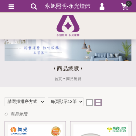
0
永旭照明-永光燈飾
會員登入
繁體中文
會員註冊
忘記密碼
訂單查詢
追蹤清單
/ 商品總覽 /
匯款通知
首頁
商品總覽
商品總覽