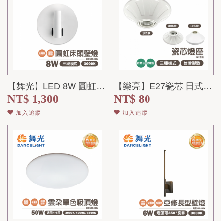
【舞光】LED 8W 圓虹床頭壁燈 雙開關切換 黃光 全電壓
【樂亮】E27瓷芯 日式/日式/歐風 簡易燈座
NT$ 1,300
NT$ 80
加入追蹤
加入追蹤