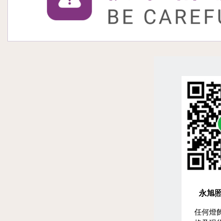
永旭照
任何燈