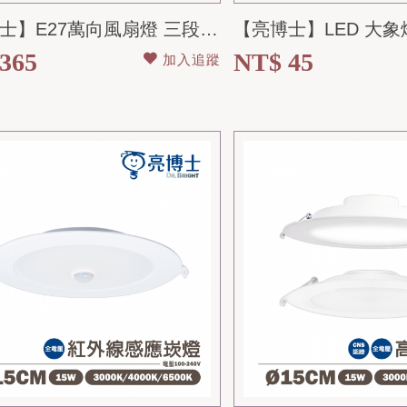
【亮博士】E27萬向風扇燈 三段壁切 LED 30W (白/風扇/白+風扇) 全...
365
NT$ 45
加入追蹤