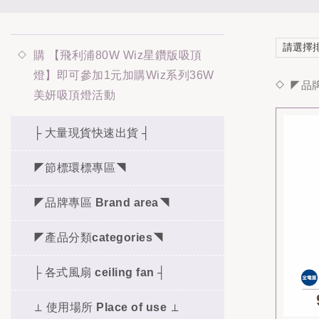
購 【飛利浦80W Wiz星鑽版吸頂
燈】即可參加1元加購Wiz系列36W
◤品牌
美妍吸頂燈活動
├ 大量現貨快速出貨 ┤
◤節標環標專區◥
◤品牌專區 Brand area◥
◤產品分類categories◥
├ 各式風扇 ceiling fan ┤
⊥ 使用場所 Place of use ⊥