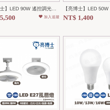
【亮博士】LED 90W 遙控調光調色吸頂燈 漣漪/星空 全電壓 適用9~10坪...
5,500
NT$ 1,400
加入追蹤