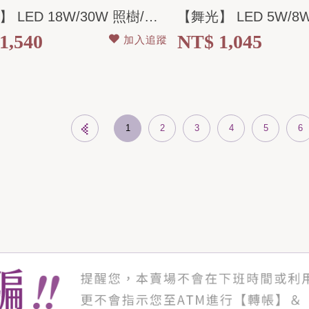
【舞光】 LED 18W/30W 照樹/洗柱燈 黃光 全電壓 IP66
1,540
NT$ 1,045
加入追蹤
1
2
3
4
5
6