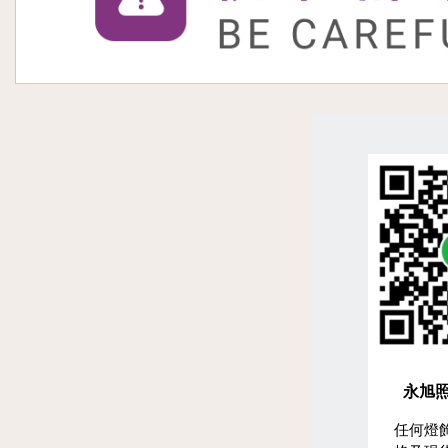
永旭照
任何燈