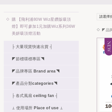
購 【飛利浦80W Wiz星鑽版吸頂
燈】即可參加1元加購Wiz系列36W
◤品牌
美妍吸頂燈活動
├ 大量現貨快速出貨 ┤
◤節標環標專區◥
◤品牌專區 Brand area◥
◤產品分類categories◥
├ 各式風扇 ceiling fan ┤
⊥ 使用場所 Place of use ⊥