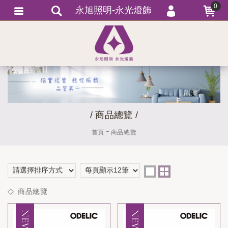
0
永旭照明-永光燈飾
會員登入
繁體中文
會員註冊
忘記密碼
訂單查詢
追蹤清單
/ 商品總覽 /
匯款通知
首頁
商品總覽
商品總覽